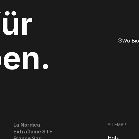
ür
Wo Bio
ben.
La Nordica-
SITEMAP
Extraflame STF
Holz
France Sas