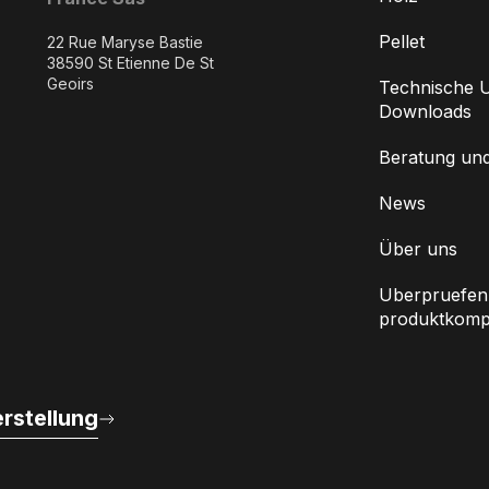
Pellet
22 Rue Maryse Bastie
38590 St Etienne De St
Geoirs
Technische U
Downloads
Beratung un
News
Über uns
Uberpruefen 
produktkompat
rstellung