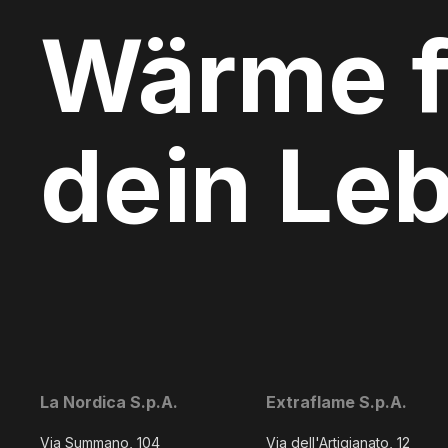
Wärme f
dein Le
La Nordica S.p.A.
Extraflame S.p.A.
Via Summano, 104
Via dell'Artigianato, 12