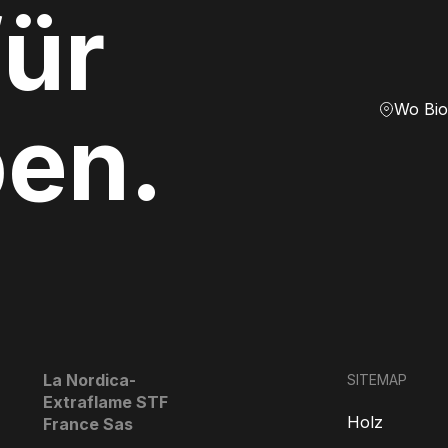
ür
Wo Bio
ben.
La Nordica-
SITEMAP
Extraflame STF
Holz
France Sas