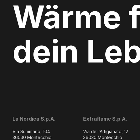
Wärme f
dein Le
La Nordica S.p.A.
Extraflame S.p.A.
Via Summano, 104
Via dell'Artigianato, 12
36030 Montecchio
36030 Montecchio