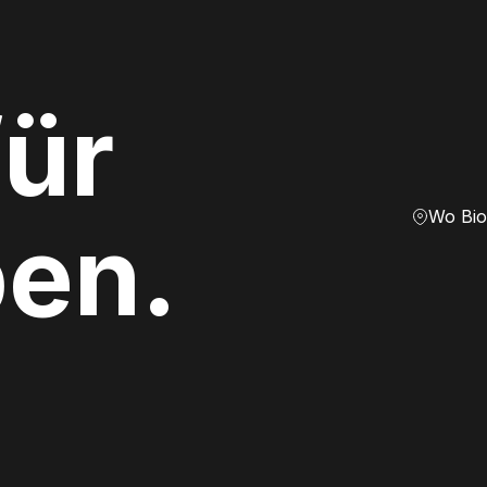
ür
Wo Bio
ben.