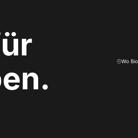
ür
Wo Bio
ben.