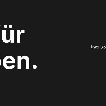
ür
Wo Bio
ben.