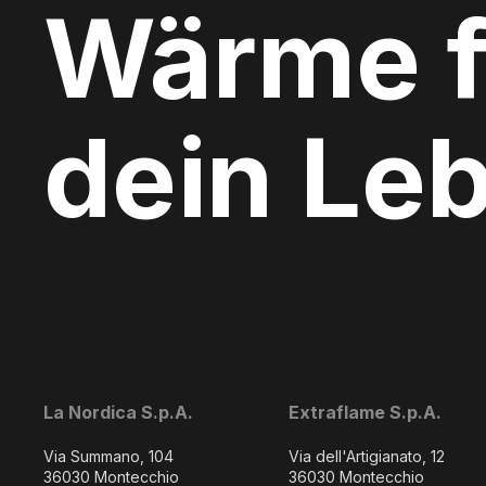
Wärme f
dein Le
La Nordica S.p.A.
Extraflame S.p.A.
Via Summano, 104
Via dell'Artigianato, 12
36030 Montecchio
36030 Montecchio