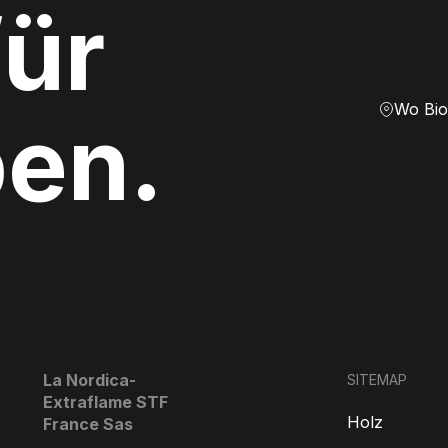
ür
Wo Bio
ben.
La Nordica-
SITEMAP
Extraflame STF
Holz
France Sas