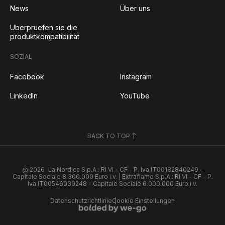
News
Über uns
Uberpruefen sie die
produktkompatibilität
SOZIAL
Facebook
Instagram
LinkedIn
YouTube
BACK TO TOP
@ 2026
La Nordica S.p.A.: RI VI - CF - P. Iva IT00182840249 -
Capitale Sociale 8.300.000 Euro i.v. | Extraflame S.p.A.: RI VI - CF - P.
Iva IT00546030248 - Capitale Sociale 6.000.000 Euro i.v.
Datenschutzrichtlinie
Cookie Einstellungen