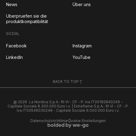
News
Über uns
Uberpruefen sie die
produktkompatibilität
SOZIAL
Facebook
Instagram
LinkedIn
YouTube
BACK TO TOP
@ 2026
La Nordica S.p.A.: RI VI - CF - P. Iva IT00182840249 -
Capitale Sociale 8.300.000 Euro i.v. | Extraflame S.p.A.: RI VI - CF - P.
Iva IT00546030248 - Capitale Sociale 6.000.000 Euro i.v.
Datenschutzrichtlinie
Cookie Einstellungen