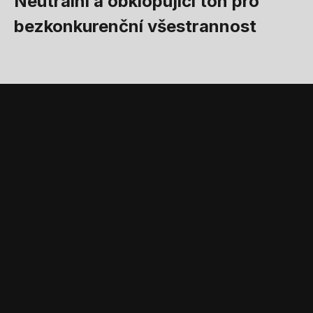
Neutrální a obklopující tón pro
bezkonkurenční všestrannost
STANDARDNÍ VYBAVENÍ A PŘÍSLUŠENSTVÍ
Příslušenství a
standardní vybavení,
které doplňuje produkt