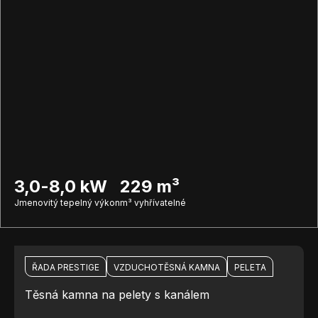
3,0-8,0 kW
229 m³
Jmenovitý tepelný výkon
m³ vyhřívatelné
ŘADA PRESTIGE
VZDUCHOTĚSNÁ KAMNA
PELETA
Těsná kamna na pelety s kanálem