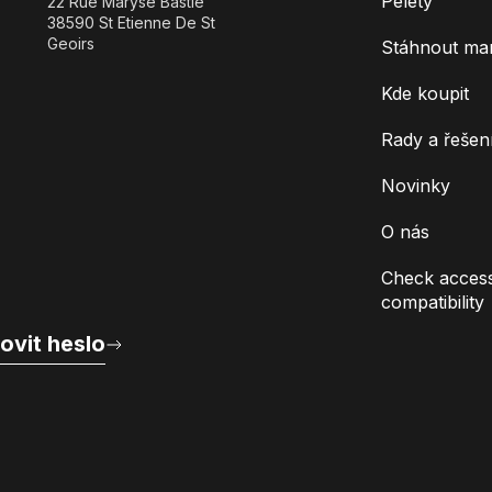
Pelety
22 Rue Maryse Bastie
38590 St Etienne De St
Geoirs
Stáhnout ma
Kde koupit
Rady a řešen
Novinky
O nás
Check access
compatibility
ovit heslo