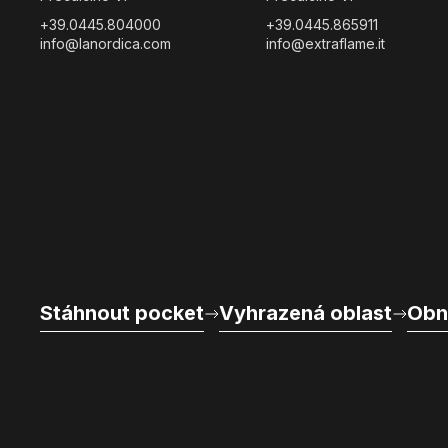
+39.0445.804000
+39.0445.865911
info@lanordica.com
info@extraflame.it
Stáhnout pocket
Vyhrazená oblast
Obn