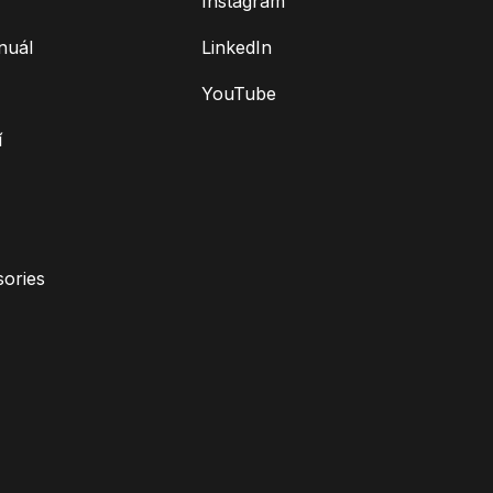
Instagram
nuál
LinkedIn
YouTube
í
ories