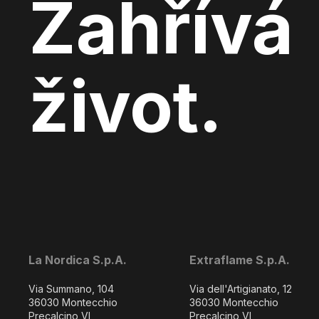
Zahřívá
život.
La Nordica S.p.A.
Extraflame S.p.A.
Via Summano, 104
Via dell'Artigianato, 12
36030 Montecchio
36030 Montecchio
Precalcino VI
Precalcino VI