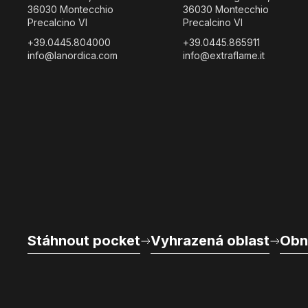
36030 Montecchio
36030 Montecchio
Precalcino VI
Precalcino VI
+39.0445.804000
+39.0445.865911
info@lanordica.com
info@extraflame.it
Stáhnout pocket
Vyhrazená oblast
Obn