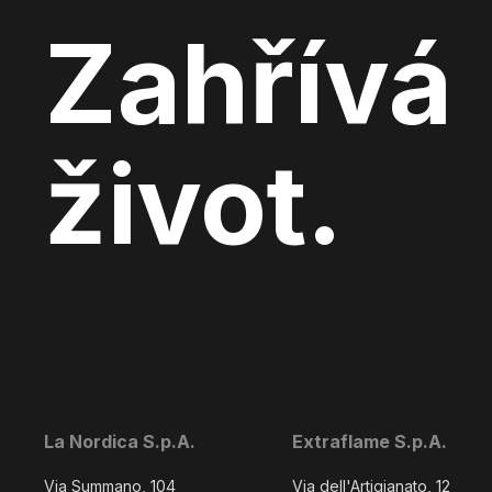
Zahřívá
život.
La Nordica S.p.A.
Extraflame S.p.A.
Via Summano, 104
Via dell'Artigianato, 12