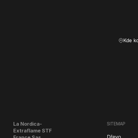
Kde k
La Nordica-
SITEMAP
Extraflame STF
Dřevo
France Sas