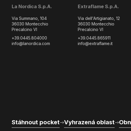
La Nordica S.p.A.
Extraflame S.p.A.
Via Summano, 104
Via dell'Artigianato, 12
36030 Montecchio
36030 Montecchio
Precalcino VI
Precalcino VI
+39.0445.804000
+39.0445.865911
info@lanordica.com
info@extraflame.it
Stáhnout pocket
Vyhrazená oblast
Obn