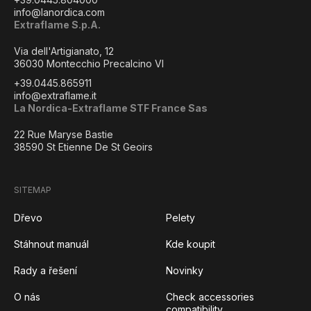
info@lanordica.com
Extraflame S.p.A.
Via dell'Artigianato, 12
36030 Montecchio Precalcino VI
+39.0445.865911
info@extraflame.it
La Nordica-Extraflame STF France Sas
22 Rue Maryse Bastie
38590 St Etienne De St Geoirs
SITEMAP
Dřevo
Pelety
Stáhnout manuál
Kde koupit
Rady a řešení
Novinky
O nás
Check accessories
compatibility