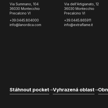
Via Summano, 104
Via dell'Artigianato, 12
36030 Montecchio
36030 Montecchio
Precalcino VI
Precalcino VI
+39.0445.804000
+39.0445.865911
info@lanordica.com
info@extraflame.it
Stáhnout pocket
Vyhrazená oblast
Obn