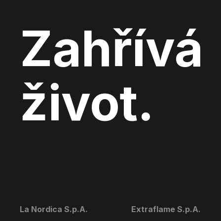
Zahřívá
život.
La Nordica S.p.A.
Extraflame S.p.A.