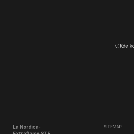
Kde k
La Nordica-
SITEMAP
Extraflame STF