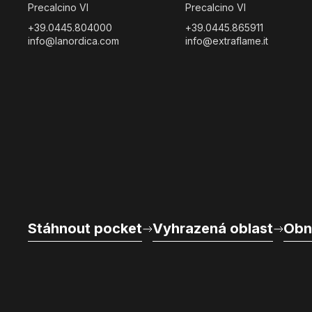
Precalcino VI
Precalcino VI
+39.0445.804000
+39.0445.865911
info@lanordica.com
info@extraflame.it
Stáhnout pocket
Vyhrazená oblast
Obn