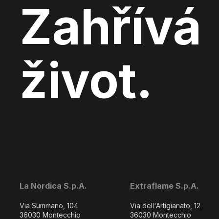
Zahřívá
život.
La Nordica S.p.A.
Extraflame S.p.A.
Via Summano, 104
Via dell'Artigianato, 12
36030 Montecchio
36030 Montecchio