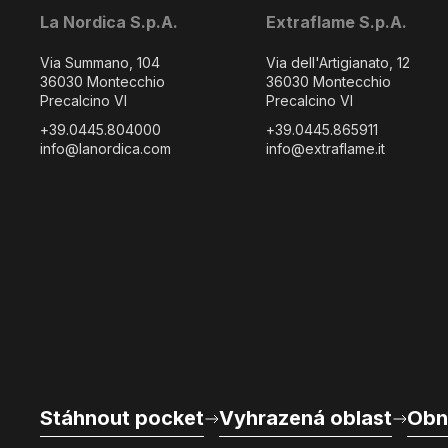
La Nordica S.p.A.
Extraflame S.p.A.
Via Summano, 104
Via dell'Artigianato, 12
36030 Montecchio
36030 Montecchio
Precalcino VI
Precalcino VI
+39.0445.804000
+39.0445.865911
info@lanordica.com
info@extraflame.it
Stáhnout pocket
Vyhrazená oblast
Obn