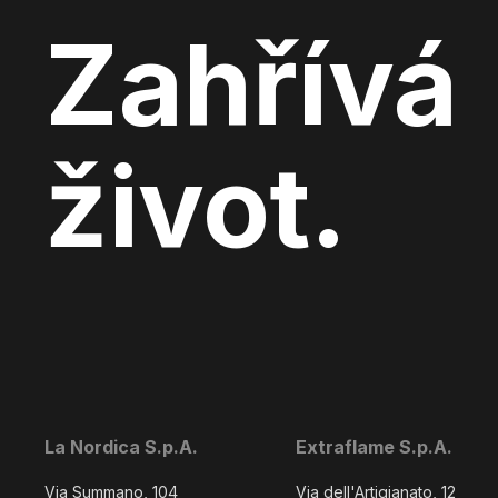
Zahřívá
život.
La Nordica S.p.A.
Extraflame S.p.A.
Via Summano, 104
Via dell'Artigianato, 12