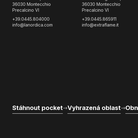
36030 Montecchio
36030 Montecchio
Precalcino VI
Precalcino VI
+39.0445.804000
+39.0445.865911
info@lanordica.com
info@extraflame.it
Stáhnout pocket
Vyhrazená oblast
Obn