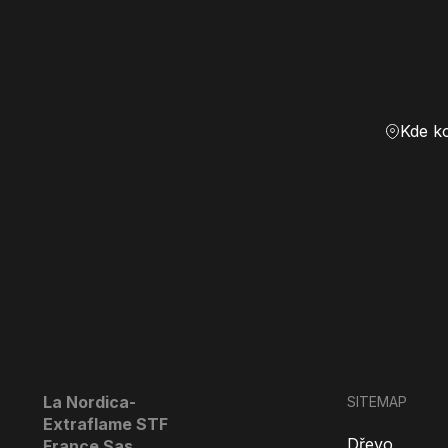
Kde k
La Nordica-
SITEMAP
Extraflame STF
Dřevo
France Sas