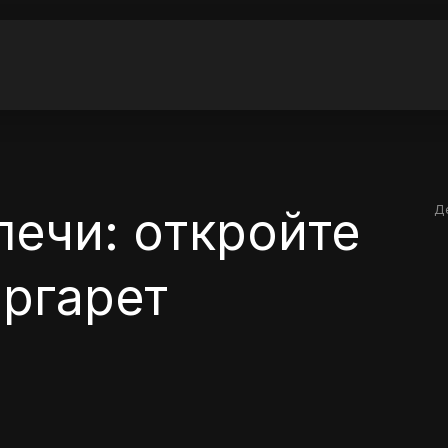
печи: откройте
Д
аргарет