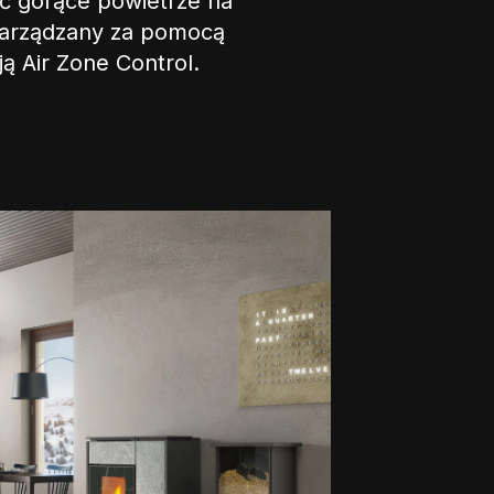
ić gorące powietrze na
zarządzany za pomocą
ją Air Zone Control.