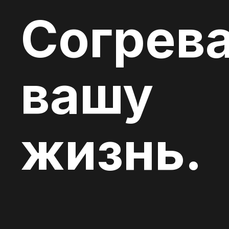
Согрев
вашу
жизнь.