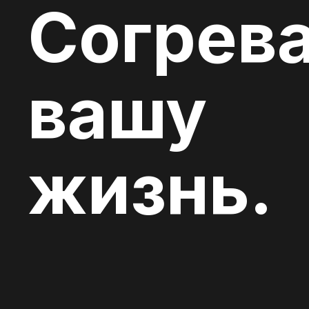
Согрев
вашу
жизнь.