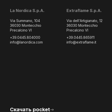
La Nordica S.p.A.
Extraflame S.p.A.
Via Summano, 104
Via dell'Artigianato, 12
36030 Montecchio
36030 Montecchio
Precalcino VI
Precalcino VI
+39.0445.804000
+39.0445.865911
info@lanordica.com
info@extraflame.it
Скачать pocket