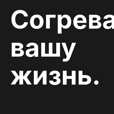
Согрев
вашу
жизнь.