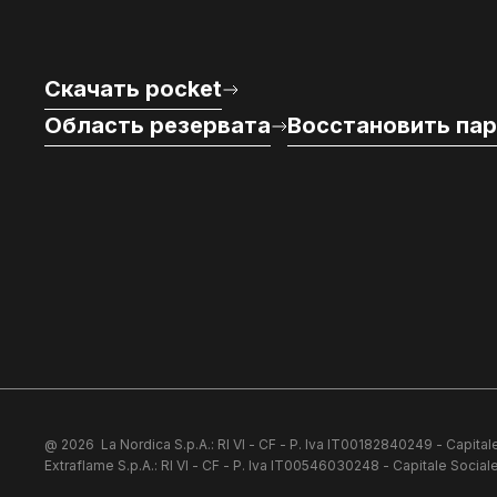
Скачать pocket
Область резервата
Восстановить па
@ 2026
La Nordica S.p.A.: RI VI - CF - P. Iva IT00182840249 - Capitale
Extraflame S.p.A.: RI VI - CF - P. Iva IT00546030248 - Capitale Sociale