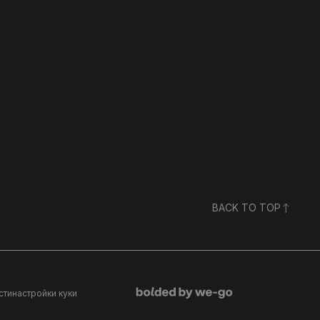
BACK TO TOP
сти
настройки куки