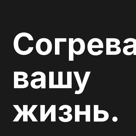
Согрев
вашу
жизнь.