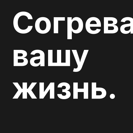
Согрев
вашу
жизнь.