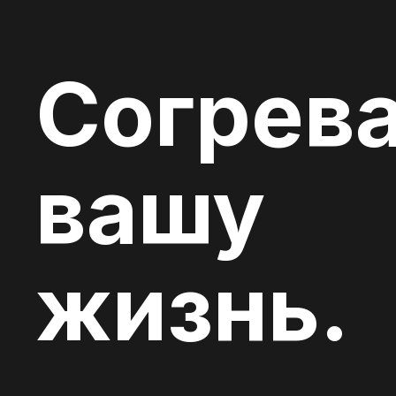
Согрев
вашу
жизнь.