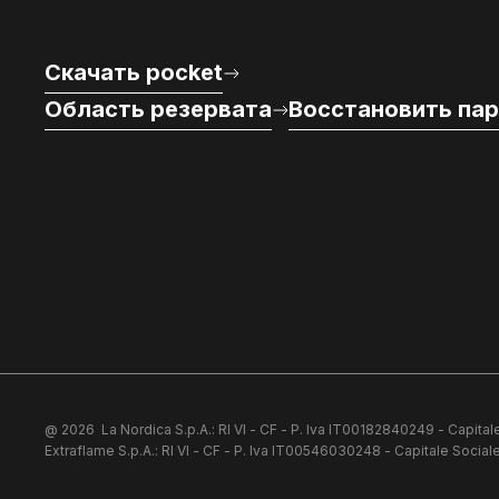
Скачать pocket
Область резервата
Восстановить па
@ 2026
La Nordica S.p.A.: RI VI - CF - P. Iva IT00182840249 - Capitale
Extraflame S.p.A.: RI VI - CF - P. Iva IT00546030248 - Capitale Sociale