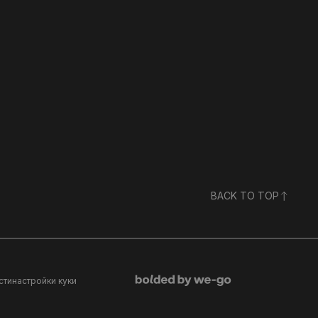
BACK TO TOP
сти
настройки куки