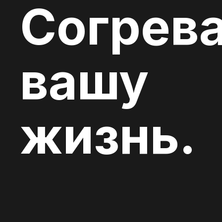
Согрев
вашу
жизнь.