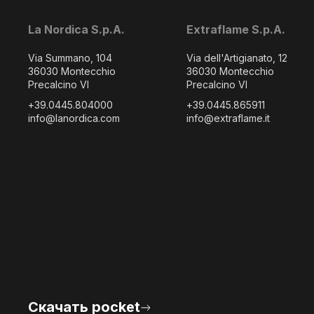
La Nordica S.p.A.
Extraflame S.p.A.
Via Summano, 104
Via dell'Artigianato, 12
36030 Montecchio
36030 Montecchio
Precalcino VI
Precalcino VI
+39.0445.804000
+39.0445.865911
info@lanordica.com
info@extraflame.it
Скачать pocket