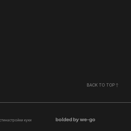
BACK TO TOP
сти
настройки куки