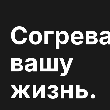
Согрев
вашу
жизнь.