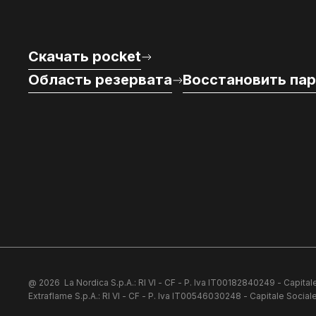
Скачать pocket
Область резервата
Восстановить па
@ 2026
La Nordica S.p.A.: RI VI - CF - P. Iva IT00182840249 - Capitale
Extraflame S.p.A.: RI VI - CF - P. Iva IT00546030248 - Capitale Sociale