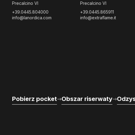
Precalcino VI
Precalcino VI
+39.0445.804000
+39.0445.865911
info@lanordica.com
info@extraflame.it
Pobierz pocket
Obszar riserwaty
Odzys