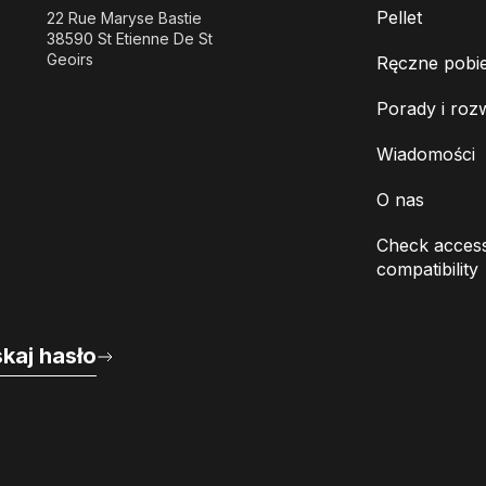
Pellet
22 Rue Maryse Bastie
38590 St Etienne De St
Geoirs
Ręczne pobie
Porady i roz
Wiadomości
O nas
Check access
compatibility
kaj hasło