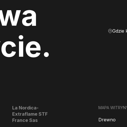
ewa
Gdzie 
cie.
La Nordica-
MAPA WITRYN
Extraflame STF
Drewno
France Sas