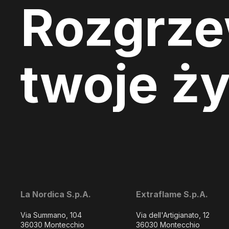
Rozgrz
twoje ży
La Nordica S.p.A.
Extraflame S.p.A.
Via Summano, 104
Via dell'Artigianato, 12
36030 Montecchio
36030 Montecchio