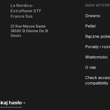
La Nordica-
MAPA WITRYN
Extraflame STF
Drewno
France Sas
Pellet
22 Rue Maryse Bastie
38590 St Etienne De St
Geoirs
Ręczne pobie
Porady i roz
Wiadomości
O nas
Check access
compatibility
kaj hasło