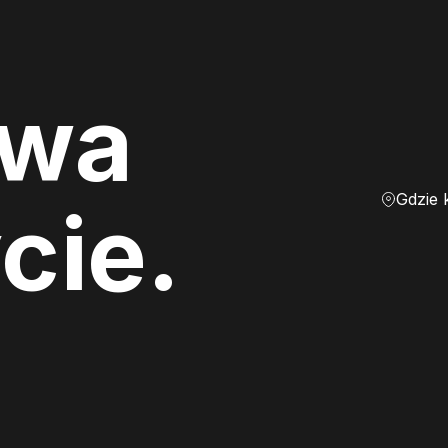
ewa
Gdzie 
cie.