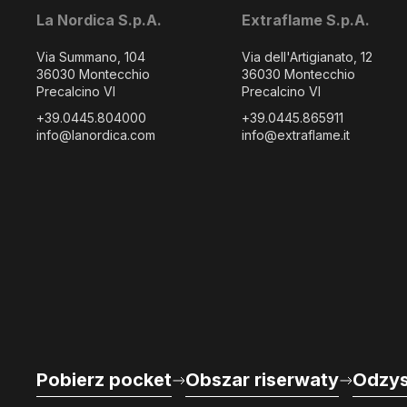
La Nordica S.p.A.
Extraflame S.p.A.
Via Summano, 104
Via dell'Artigianato, 12
36030 Montecchio
36030 Montecchio
Precalcino VI
Precalcino VI
+39.0445.804000
+39.0445.865911
info@lanordica.com
info@extraflame.it
Pobierz pocket
Obszar riserwaty
Odzys