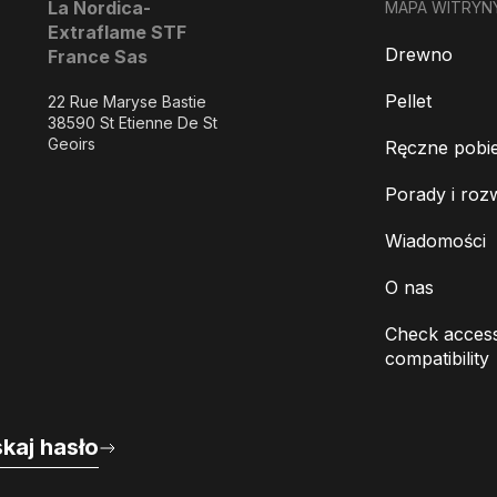
La Nordica-
MAPA WITRYN
Extraflame STF
Drewno
France Sas
Pellet
22 Rue Maryse Bastie
38590 St Etienne De St
Geoirs
Ręczne pobie
Porady i roz
Wiadomości
O nas
Check access
compatibility
kaj hasło