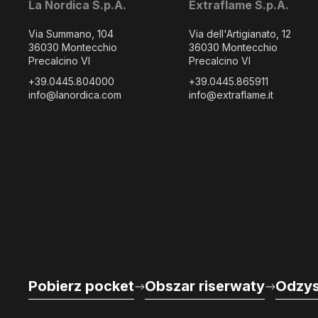
La Nordica S.p.A.
Extraflame S.p.A.
Via Summano, 104
Via dell'Artigianato, 12
36030 Montecchio
36030 Montecchio
Precalcino VI
Precalcino VI
+39.0445.804000
+39.0445.865911
info@lanordica.com
info@extraflame.it
Pobierz pocket
Obszar riserwaty
Odzys