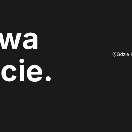
ewa
Gdzie 
cie.