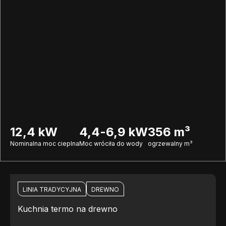
12,4 kW
4,4-6,9 kW
356 m³
Nominalna moc cieplna
Moc wróciła do wody
ogrzewalny m³
LINIA TRADYCYJNA
DREWNO
Kuchnia termo na drewno