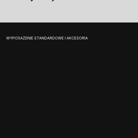
WYPOSAŻENIE STANDARDOWE I AKCESORIA
Akcesoria i
standardowe
wyposażenie
uzupełniające produkt