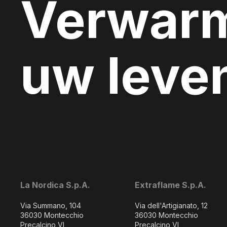
Verwar
uw leve
La Nordica S.p.A.
Extraflame S.p.A.
Via Summano, 104
Via dell'Artigianato, 12
36030 Montecchio
36030 Montecchio
Precalcino VI
Precalcino VI