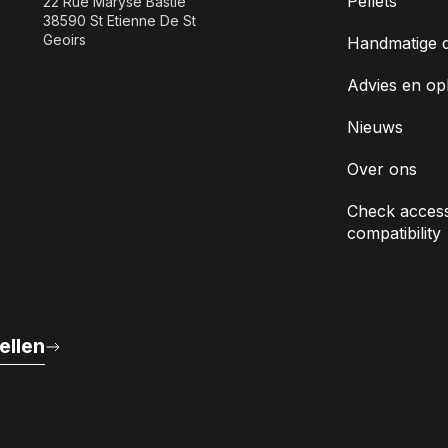
Pellets
22 Rue Maryse Bastie
38590 St Etienne De St
Geoirs
Handmatige 
Advies en op
Nieuws
Over ons
Check access
compatibility
ellen