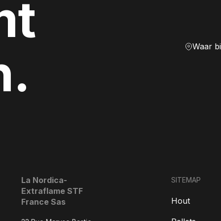
mt
Waar b
n.
La Nordica-
SITEMAP
Extraflame STF
Hout
France Sas