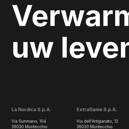
Verwar
uw leve
La Nordica S.p.A.
Extraflame S.p.A.
Via Summano, 104
Via dell'Artigianato, 12
36030 Montecchio
36030 Montecchio