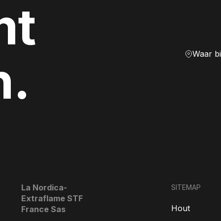
mt
Waar b
n.
La Nordica-
SITEMAP
Extraflame STF
Hout
France Sas