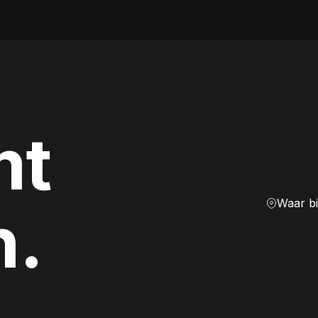
mt
Waar b
n.