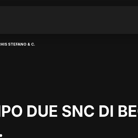
HIS STEFANO & C.
O DUE SNC DI BE
.