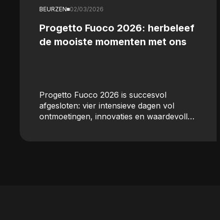
BEURZEN
02/03/2026
Progetto Fuoco 2026: herbeleef
de mooiste momenten met ons
Progetto Fuoco 2026 is succesvol
afgesloten: vier intensieve dagen vol
ontmoetingen, innovaties en waardevolle
uitwisselingen die we met enthousiasme
meenemen. Blader door de foto’s en
herbeleef de sfeer van de beurs!