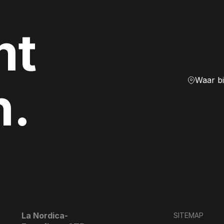
mt
Waar b
n.
La Nordica-
SITEMAP