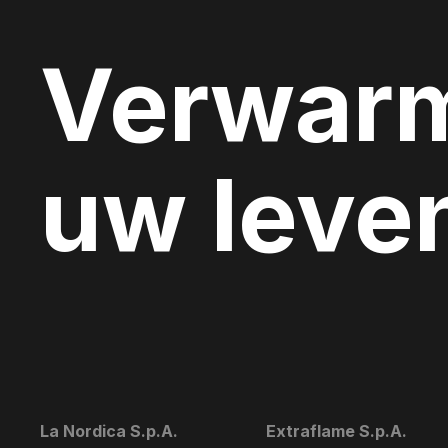
Verwar
uw leve
La Nordica S.p.A.
Extraflame S.p.A.