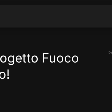
rogetto Fuoco
De
o!