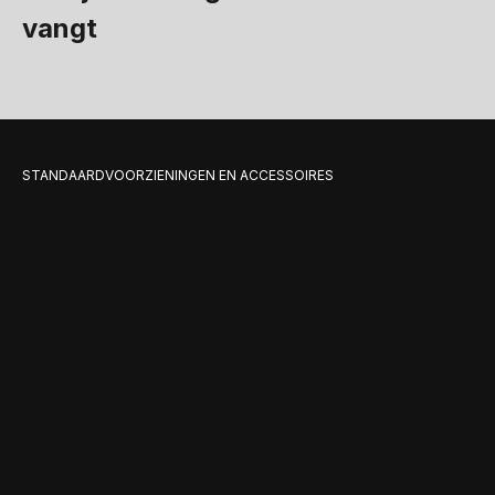
vangt
STANDAARDVOORZIENINGEN EN ACCESSOIRES
De accessoires en
standaarduitrusting
die het product
compleet maken