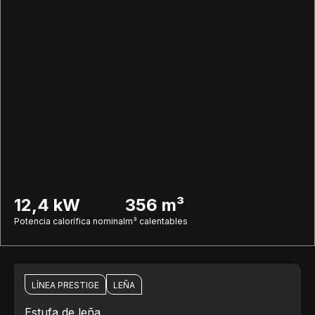
12,4 kW
356 m³
Potencia calorífica nominal
m³ calentables
LÍNEA PRESTIGE
LEÑA
Estufa de leña