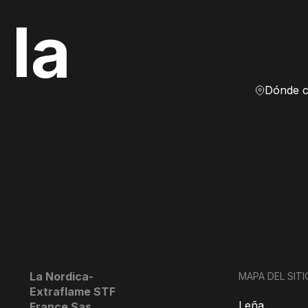
 la
La Nordica-
MAPA DEL SITI
Extraflame STF
Leña
France Sas