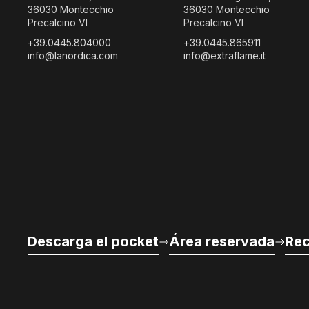
36030 Montecchio
36030 Montecchio
Precalcino VI
Precalcino VI
+39.0445.804000
+39.0445.865911
info@lanordica.com
info@extraflame.it
Descarga el pocket
Área reservada
Rec