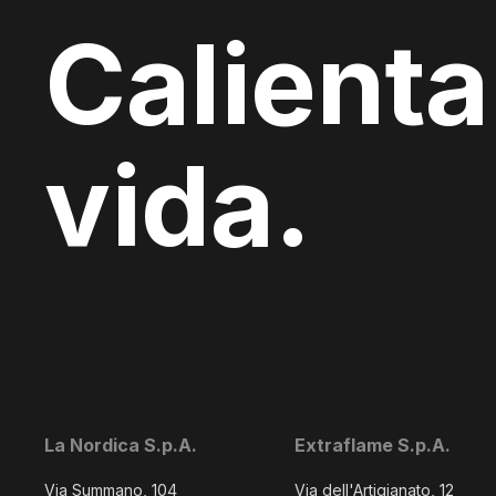
Calienta
vida.
La Nordica S.p.A.
Extraflame S.p.A.
Via Summano, 104
Via dell'Artigianato, 12