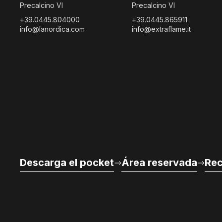
Precalcino VI
Precalcino VI
+39.0445.804000
+39.0445.865911
info@lanordica.com
info@extraflame.it
Descarga el pocket
Área reservada
Rec