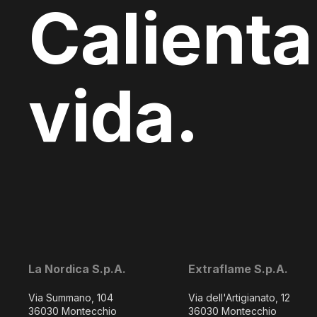
Calienta
vida.
La Nordica S.p.A.
Extraflame S.p.A.
Via Summano, 104
Via dell'Artigianato, 12
36030 Montecchio
36030 Montecchio