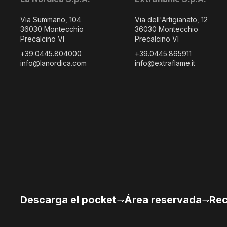
Via Summano, 104
Via dell'Artigianato, 12
36030 Montecchio
36030 Montecchio
Precalcino VI
Precalcino VI
+39.0445.804000
+39.0445.865911
info@lanordica.com
info@extraflame.it
Descarga el pocket
Área reservada
Rec