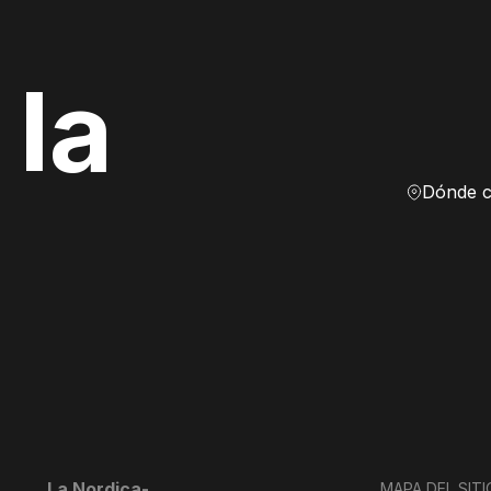
 la
La Nordica-
MAPA DEL SITI