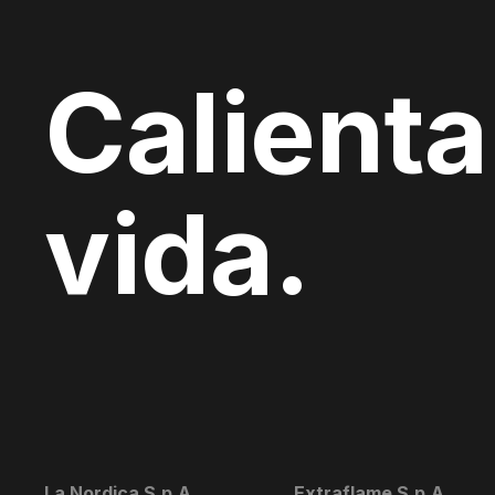
Calienta
vida.
La Nordica S.p.A.
Extraflame S.p.A.